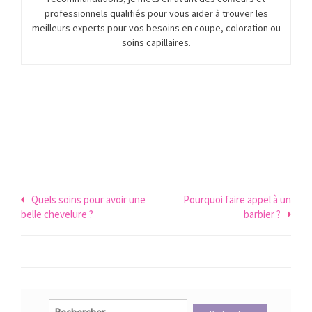
professionnels qualifiés pour vous aider à trouver les
meilleurs experts pour vos besoins en coupe, coloration ou
soins capillaires.
Navigation
Quels soins pour avoir une
Pourquoi faire appel à un
belle chevelure ?
barbier ?
de
l’article
Rechercher :