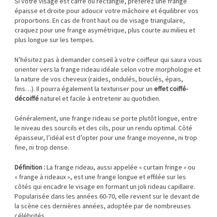
Si votre visage est carré ou rectangle, préférez une frange
épaisse et droite pour adoucir votre mâchoire et équilibrer vos
proportions. En cas de front haut ou de visage triangulaire,
craquez pour une frange asymétrique, plus courte au milieu et
plus longue sur les tempes.
N’hésitez pas à demander conseil à votre coiffeur qui saura vous
orienter vers la frange rideau idéale selon votre morphologie et
la nature de vos cheveux (raides, ondulés, bouclés, épais,
fins…). Il pourra également la texturiser pour un
effet coiffé-
décoiffé
naturel et facile à entretenir au quotidien.
Généralement, une frange rideau se porte plutôt longue, entre
le niveau des sourcils et des cils, pour un rendu optimal. Côté
épaisseur, l’idéal est d’opter pour une frange moyenne, ni trop
fine, ni trop dense.
Définition :
La frange rideau, aussi appelée « curtain fringe » ou
« frange à rideaux », est une frange longue et effilée sur les
côtés qui encadre le visage en formant un joli rideau capillaire.
Popularisée dans les années 60-70, elle revient sur le devant de
la scène ces dernières années, adoptée par de nombreuses
célébrités.