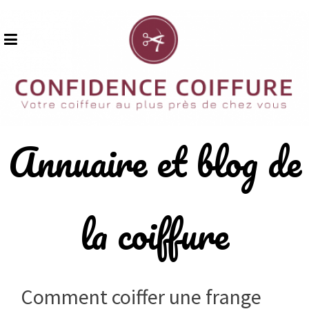
Skip
to
content
Annuaire et blog de
la coiffure
Comment coiffer une frange