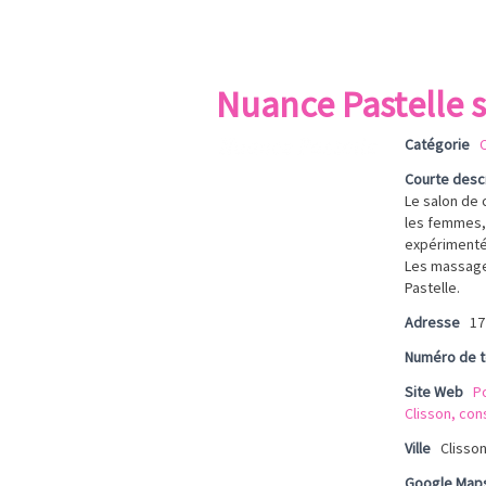
Nuance Pastelle s
Catégorie
C
Courte desc
Le salon de 
les femmes, 
expérimentés
Les massages
Pastelle.
Adresse
17
Numéro de 
Site Web
Po
Clisson, cons
Ville
Clisso
Google Map