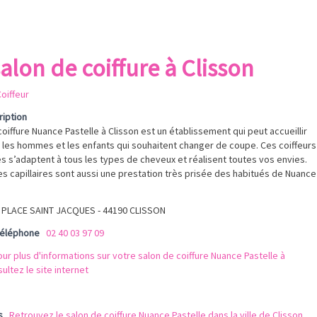
alon de coiffure à Clisson
oiffeur
ription
coiffure Nuance Pastelle à Clisson est un établissement qui peut accueillir
les hommes et les enfants qui souhaitent changer de coupe. Ces coiffeurs
 s’adaptent à tous les types de cheveux et réalisent toutes vos envies.
 capillaires sont aussi une prestation très prisée des habitués de Nuance
 PLACE SAINT JACQUES - 44190 CLISSON
téléphone
02 40 03 97 09
ur plus d'informations sur votre salon de coiffure Nuance Pastelle à
ultez le site internet
n
s
Retrouvez le salon de coiffure Nuance Pastelle dans la ville de Clisson