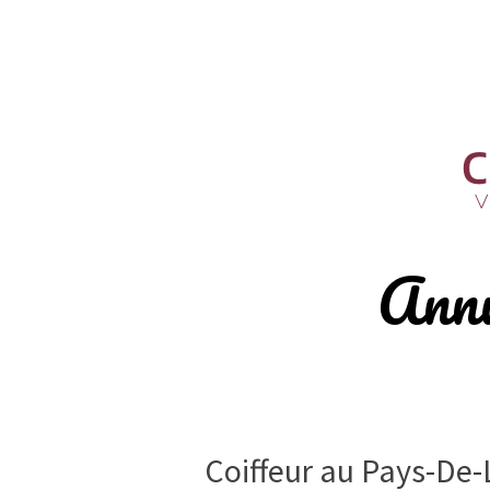
Skip
to
content
Annu
Coiffeur au Pays-De-