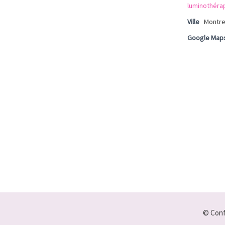
luminothérap
Ville
Montre
Google Map
© Conf