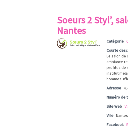
Soeurs 2 Styl’, sa
Nantes
Catégorie
C
Courte desc
Le salon de 
ambiance rel
profitez de 
institut mél
hommes. n'hé
Adresse
45
Numéro de 
Site Web
Vi
Ville
Nantes
Facebook