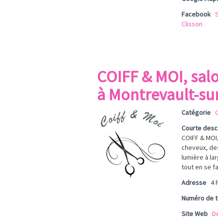
Facebook
S
Clisson
COIFF & MOI, salo
à Montrevault-su
Catégorie
C
Courte desc
COIFF & MOI,
cheveux, des
lumière à la
tout en se f
Adresse
4 
Numéro de 
Site Web
D